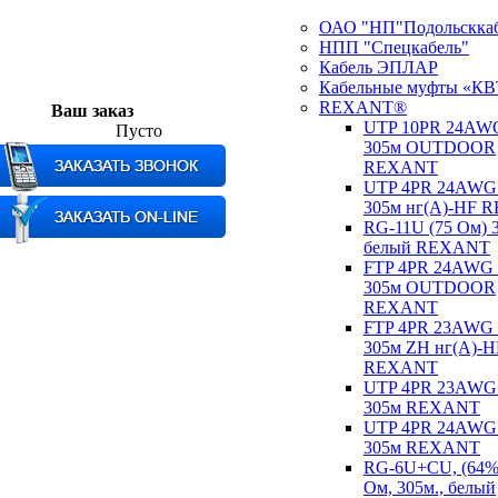
ОАО "НП"Подольсккаб
НПП "Спецкабель"
Кабель ЭПЛАР
Кабельные муфты «КВ
REXANT®
Ваш заказ
UTP 10PR 24AW
Пусто
305м OUTDOOR
REXANT
UTP 4PR 24AWG
305м нг(А)-HF
RG-11U (75 Ом) 
белый REXANT
FTP 4PR 24AWG
305м OUTDOOR
REXANT
FTP 4PR 23AWG
305м ZH нг(А)-H
REXANT
UTP 4PR 23AWG
305м REXANT
UTP 4PR 24AWG
305м REXANT
RG-6U+CU, (64%)
Ом, 305м., белый