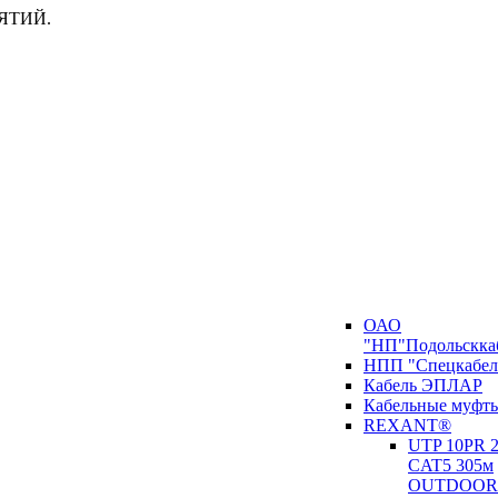
ЯТИЙ.
ОАО
"НП"Подольскка
НПП "Спецкабел
Кабель ЭПЛАР
Кабельные муфт
REXANT®
UTP 10PR
CAT5 305м
OUTDOOR