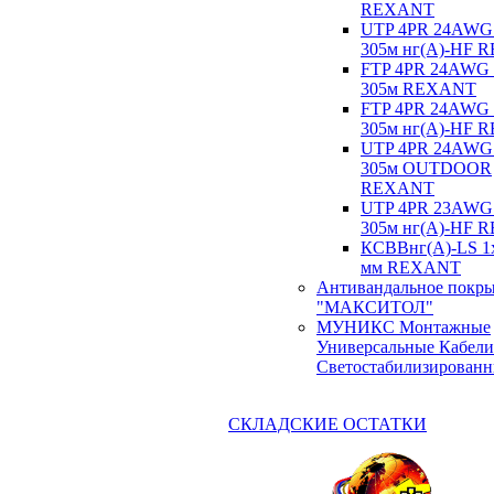
REXANT
UTP 4PR 24AWG
305м нг(А)-HF
FTP 4PR 24AWG
305м REXANT
FTP 4PR 24AWG
305м нг(А)-HF
UTP 4PR 24AWG
305м OUTDOOR
REXANT
UTP 4PR 23AWG
305м нг(А)-HF
КСВВнг(А)-LS 1х
мм REXANT
Антивандальное покр
"МАКСИТОЛ"
МУНИКС Монтажные
Универсальные Кабели
Светостабилизирован
СКЛАДСКИЕ ОСТАТКИ