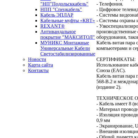
"НП"Подольсккабель"
- Телефония.
НПП "Спецкабель"
- Цифровое телеви
Кабель ЭПЛАР
- Системы видеона
Кабельные муфты «КВТ»
- Системы охраны и
REXANT®
- Узкоспециализиро
Антивандальное
производственные 
покрытие "МАКСИТОЛ"
оборудования, тако
МУНИКС Монтажные
Кабель витая пара 
Универсальные Кабели
компьютерами и се
Светостабилизированные
Новости
СЕРТИФИКАТЫ:
Карта сайта
Использование каб
Контакты
Союза (EAC).
Кабель витая пара 
Новости кабельной
568-B.2 и междунар
(издание 2).
промышленности
ТЕХНИЧЕСКОЕ 
- Кабель имеет 8 (
- Материал провод
- Изоляция провод
0,9 мм
- Экранирование,
- Внешняя изоляция
- Общий диаметр ка