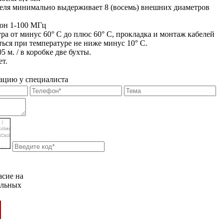
абеля минимально выдерживает 8 (восемь) внешних диаметров
зон 1-100 МГц
ура от минус 60° С до плюс 60° C, прокладка и монтаж кабелей
ься при температуре не ниже минус 10° С.
05 м. / в коробке две бухты.
ет.
ацию у специалиста
асие на
альных