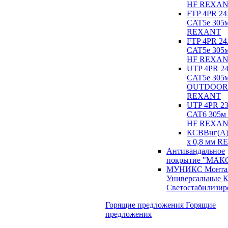
HF REXA
FTP 4PR 2
CAT5e 305
REXANT
FTP 4PR 2
CAT5e 305м
HF REXA
UTP 4PR 
CAT5e 305
OUTDOOR
REXANT
UTP 4PR 
CAT6 305м 
HF REXA
КСВВнг(А)
х 0,8 мм 
Антивандальное
покрытие "МА
МУНИКС Монта
Универсальные К
Светостабилизи
Горящие предложения
Горящие
предложения