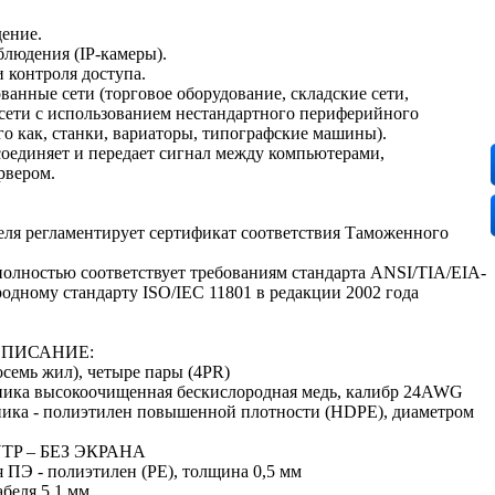
дение.
блюдения (IP-камеры).
 контроля доступа.
ванные сети (торговое оборудование, складские сети,
сети с использованием нестандартного периферийного
го как, станки, вариаторы, типографские машины).
соединяет и передает сигнал между компьютерами,
рвером.
еля регламентирует сертификат соответствия Таможенного
полностью соответствует требованиям стандарта ANSI/TIA/EIA-
одному стандарту ISO/IEC 11801 в редакции 2002 года
ОПИСАНИЕ:
восемь жил), четыре пары (4PR)
ника высокоочищенная бескислородная медь, калибр 24AWG
ника - полиэтилен повышенной плотности (HDPE), диаметром
 UTP – БЕЗ ЭКРАНА
 ПЭ - полиэтилен (PE), толщина 0,5 мм
беля 5,1 мм