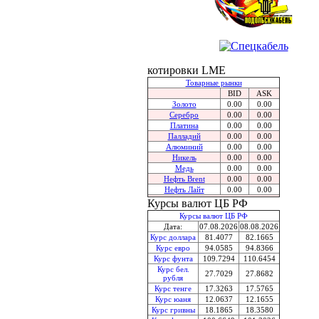
котировки LME
Товарные рынки
BID
ASK
Золото
0.00
0.00
Серебро
0.00
0.00
Платина
0.00
0.00
Палладий
0.00
0.00
Алюминий
0.00
0.00
Никель
0.00
0.00
Медь
0.00
0.00
Нефть Brent
0.00
0.00
Нефть Лайт
0.00
0.00
Курсы валют ЦБ РФ
Курсы валют ЦБ РФ
Дата:
07.08.2026
08.08.2026
Курс доллара
81.4077
82.1665
Курс евро
94.0585
94.8366
Курс фунта
109.7294
110.6454
Курс бел.
27.7029
27.8682
рубля
Курс тенге
17.3263
17.5765
Курс юаня
12.0637
12.1655
Курс гривны
18.1865
18.3580