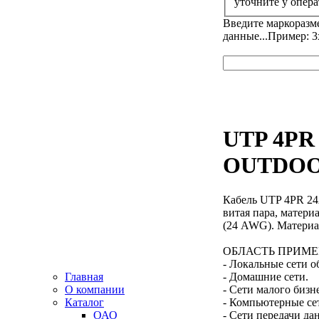
уточните у опера
Введите маркоразм
данные...Пример: 3
UTP 4PR
OUTDOO
Кабель UTP 4PR 
витая пара, матер
(24 AWG). Материа
ОБЛАСТЬ ПРИМЕ
- Локальные сети о
Главная
- Домашние сети.
О компании
- Сети малого бизне
Каталог
- Компьютерные се
ОАО
- Сети передачи да