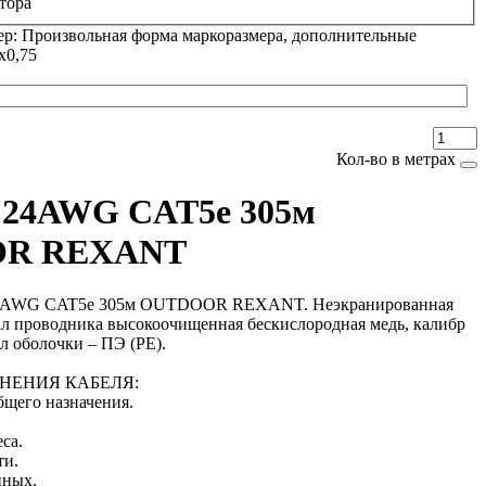
тора
ер: Произвольная форма маркоразмера, дополнительные
х0,75
Кол-во в метрах
 24AWG CAT5e 305м
R REXANT
24AWG CAT5e 305м OUTDOOR REXANT. Неэкранированная
иал проводника высокоочищенная бескислородная медь, калибр
л оболочки – ПЭ (PE).
НЕНИЯ КАБЕЛЯ:
бщего назначения.
са.
ти.
нных.