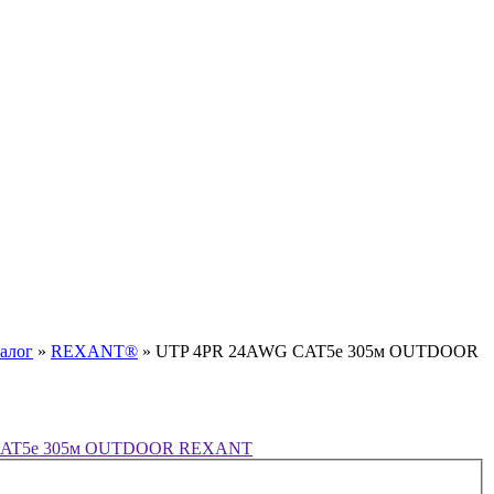
алог
»
REXANT®
»
UTP 4PR 24AWG CAT5e 305м OUTDOOR
CAT5e 305м OUTDOOR REXANT