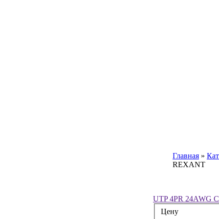
Главная
»
Кат
REXANT
UTP 4PR 24AWG 
Цену