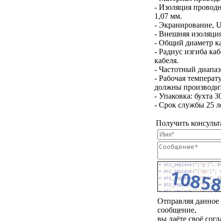
- Изоляция провод
1,07 мм.
- Экранирование,
- Внешняя изоляция
- Общий диаметр ка
- Радиус изгиба к
кабеля.
- Частотный диапаз
- Рабочая температ
должны производит
- Упаковка: бухта 3
- Срок службы 25 л
Получить консульт
Отправляя данное
сообщение,
вы даёте своё согл