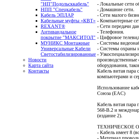
"НП"Подольсккабель"
- Локальные сети о
НПП "Спецкабель"
- Домашние сети.
Кабель ЭПЛАР
- Сети малого бизне
Кабельные муфты «КВТ»
- Компьютерные се
REXANT®
- Сети передачи да
Антивандальное
- Телефония.
покрытие "МАКСИТОЛ"
- Цифровое телеви
МУНИКС Монтажные
- Системы видеона
Универсальные Кабели
- Системы охраны и
Светостабилизированные
- Узкоспециализиро
Новости
производственные 
Карта сайта
оборудования, тако
Контакты
Кабель витая пара 
компьютерами и се
Новости кабельной
Использование каб
промышленности
Союза (EAC)
Кабель витая пара 
568-B.2 и междунар
(издание 2).
ТЕХНИЧЕСКОЕ 
- Кабель имеет 8 (в
- Материал провод