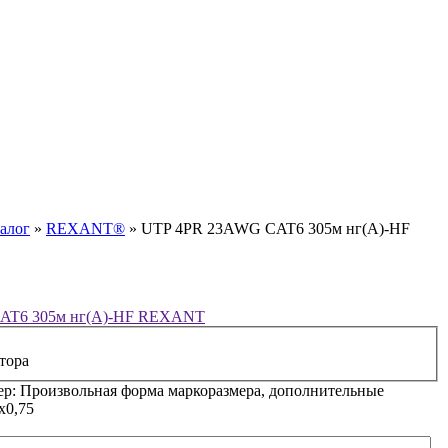
алог
»
REXANT®
»
UTP 4PR 23AWG CAT6 305м нг(А)-HF
AT6 305м нг(А)-HF REXANT
тора
ер: Произвольная форма маркоразмера, дополнительные
х0,75