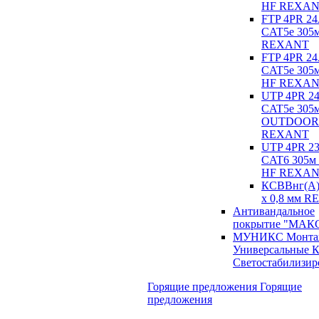
HF REXA
FTP 4PR 2
CAT5e 305
REXANT
FTP 4PR 2
CAT5e 305м
HF REXA
UTP 4PR 
CAT5e 305
OUTDOOR
REXANT
UTP 4PR 
CAT6 305м 
HF REXA
КСВВнг(А)
х 0,8 мм 
Антивандальное
покрытие "МА
МУНИКС Монта
Универсальные К
Светостабилизи
Горящие предложения
Горящие
предложения