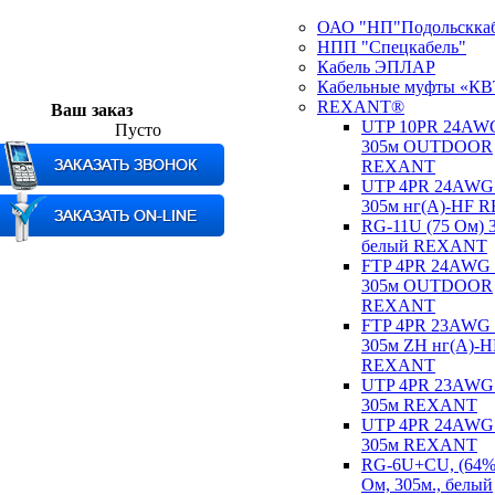
ОАО "НП"Подольсккаб
НПП "Спецкабель"
Кабель ЭПЛАР
Кабельные муфты «КВ
REXANT®
Ваш заказ
UTP 10PR 24AW
Пусто
305м OUTDOOR
REXANT
UTP 4PR 24AWG
305м нг(А)-HF
RG-11U (75 Ом) 
белый REXANT
FTP 4PR 24AWG
305м OUTDOOR
REXANT
FTP 4PR 23AWG
305м ZH нг(А)-H
REXANT
UTP 4PR 23AWG
305м REXANT
UTP 4PR 24AWG
305м REXANT
RG-6U+CU, (64%)
Ом, 305м., белый