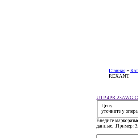
Главная
»
Кат
REXANT
UTP 4PR 23AWG C
Цену
уточните у опера
Введите маркоразм
данные...Пример: 3