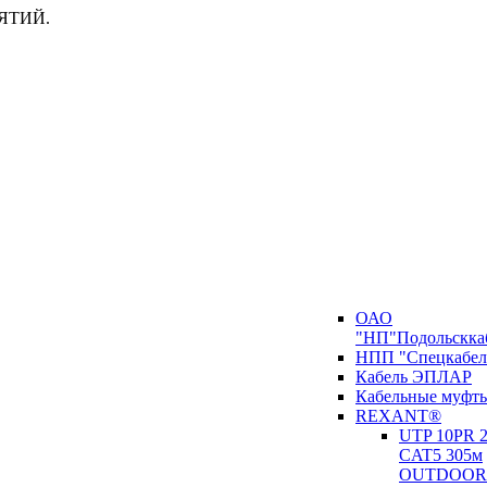
ЯТИЙ.
ОАО
"НП"Подольскка
НПП "Спецкабел
Кабель ЭПЛАР
Кабельные муфт
REXANT®
UTP 10PR
CAT5 305м
OUTDOOR