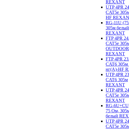
REXANT
UTP 4PR 
CAT5e 305м
HF REXA
RG-11U (75
305м белый
REXANT
FTP 4PR 2
CAT5e 305
OUTDOOR
REXANT
FTP 4PR 2
CAT6 305м
нг(А)-HF 
UTP 4PR 
CAT6 305м
REXANT
UTP 4PR 
CAT5e 305
REXANT
RG-6U+CU,
75 Ом, 305м
белый RE
UTP 4PR 
CAT5e 305м