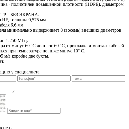
ника - полиэтилен повышенной плотности (HDPE), диаметром
 UTP – БЕЗ ЭКРАНА.
 HF, толщина 0,575 мм.
беля 6,6 мм.
абеля минимально выдерживает 8 (восемь) внешних диаметров
он 1-250 МГц.
ура от минус 60° С до плюс 60° C, прокладка и монтаж кабелей
ься при температуре не ниже минус 10° С.
05 м/в коробке две бухты.
ет.
ацию у специалиста
асие на