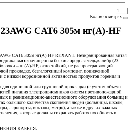
Кол-во в метрах
 23AWG CAT6 305м нг(А)-HF
3AWG CAT6 305м нг(А)-HF REXANT. Неэкранированная витая
оводника высокоочищенная бескислородная медь,калибр (23
олочки – нг(А)-HF, огнестойкий, не распространяющий
овой прокладке, безгалогенный композит, пониженной
и с низкой коррозионной активностью продуктов горения и
я для одиночной или групповой прокладки (с учетом объема
 цепей питания электроприемников систем противопожарной
ных и реанимационно-анестезионного оборудования больниц и
тах большого количества скопления людей (больницы, школы,
тры, аэропорты, вокзалы, метро), а также в других важных
спечения, которые должны сохранять работоспособность в
НЕНИЯ КАБЕЛЯ: