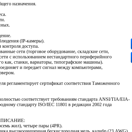
бщего назначения.
са.
ти.
нных.
дение.
блюдения (IP-камеры).
 контроля доступа.
ванные сети (торговое оборудование, складские сети,
сети с использованием нестандартного периферийного
го как, станки, вариаторы, типографские машины).
соединяет и передает сигнал между компьютерами,
рвером.
еля регламентирует сертификат соответствия Таможенного
полностью соответствует требованиям стандарта ANSI/TIA/EIA-
одному стандарту ISO/IEC 11801 в редакции 2002 года
ОПИСАНИЕ:
осемь жил), четыре пары (4PR).
ника высокоочищенная бескислородная медь, калибр (23 AWG)