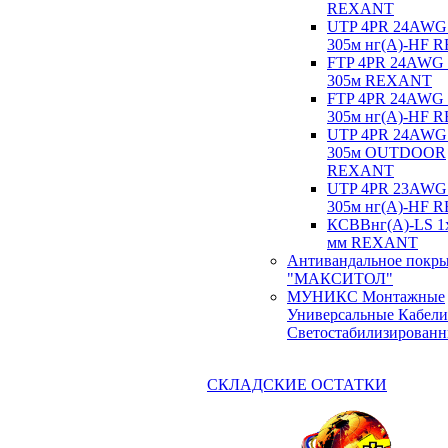
REXANT
UTP 4PR 24AWG
305м нг(А)-HF
FTP 4PR 24AWG
305м REXANT
FTP 4PR 24AWG
305м нг(А)-HF
UTP 4PR 24AWG
305м OUTDOOR
REXANT
UTP 4PR 23AWG
305м нг(А)-HF
КСВВнг(А)-LS 1х
мм REXANT
Антивандальное покр
"МАКСИТОЛ"
МУНИКС Монтажные
Универсальные Кабели
Светостабилизирован
СКЛАДСКИЕ ОСТАТКИ