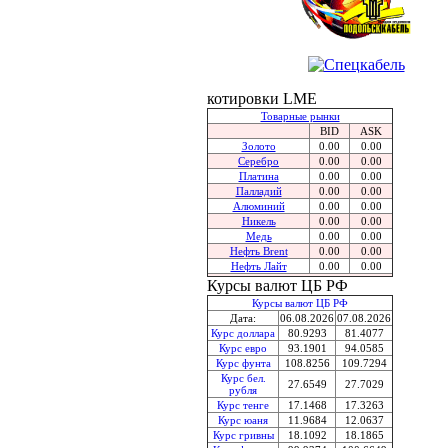
котировки LME
Товарные рынки
BID
ASK
Золото
0.00
0.00
Серебро
0.00
0.00
Платина
0.00
0.00
Палладий
0.00
0.00
Алюминий
0.00
0.00
Никель
0.00
0.00
Медь
0.00
0.00
Нефть Brent
0.00
0.00
Нефть Лайт
0.00
0.00
Курсы валют ЦБ РФ
Курсы валют ЦБ РФ
Дата:
06.08.2026
07.08.2026
Курс доллара
80.9293
81.4077
Курс евро
93.1901
94.0585
Курс фунта
108.8256
109.7294
Курс бел.
27.6549
27.7029
рубля
Курс тенге
17.1468
17.3263
Курс юаня
11.9684
12.0637
Курс гривны
18.1092
18.1865