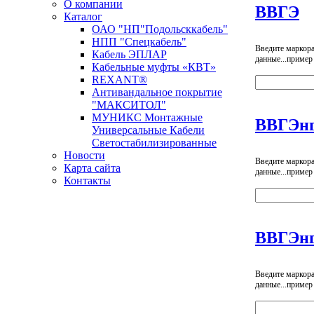
О компании
ВВГЭ
Каталог
ОАО "НП"Подольсккабель"
НПП "Спецкабель"
Введите маркор
Кабель ЭПЛАР
данные...пример
Кабельные муфты «КВТ»
REXANT®
Антивандальное покрытие
"МАКСИТОЛ"
МУНИКС Монтажные
ВВГЭнг
Универсальные Кабели
Светостабилизированные
Новости
Введите маркор
Карта сайта
данные...пример
Контакты
Новости кабельной промышленности
ВВГЭнг
Введите маркор
данные...пример