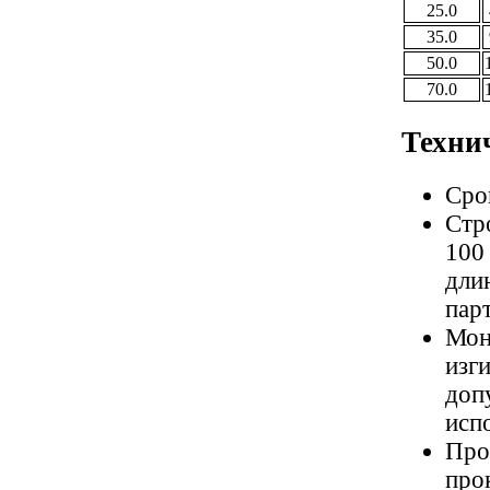
25.0
35.0
50.0
70.0
Техни
Сро
Стр
100
дли
пар
Мон
изг
доп
исп
Про
про