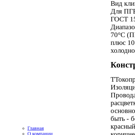
Вид кли
Для ПГВ
ГОСТ 1
Диапазо
70°С (
плюс 1
холодно
Конст
ТТокопр
Изоляци
Провод
расцвет
основно
быть - 
красный
Главная
коричне
О компании