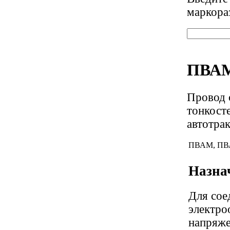
маркора
ПВА
Провод 
тонкост
автотра
ПВАМ, ПВ
Назна
Для сое
электро
напряже