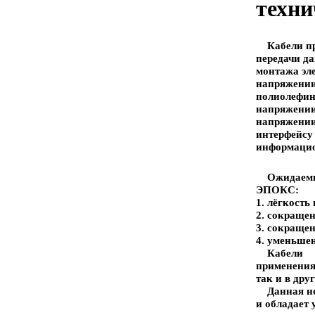
техни
Кабели пре
передачи д
монтажа эл
напряжении 
полиолефин
напряжении
напряжении 
интерфейсу
информацио
Ожидаемый
ЭПОКС:
1. лёгкость
2. сокраще
3. сокраще
4. уменьше
Кабели м
применения 
так и в др
Данная нов
и обладает