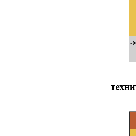
- 
техни