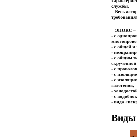
характерис
службы.
Весь ассор
требования
ЭПОКС – ун
- с однопро
многопровол
- с общей 
- неэкрани
- с общим 
скрученной 
- с проволо
- с изоляци
- с изоляц
галогенов;
- холодосто
- с водобло
- вида «иск
Виды