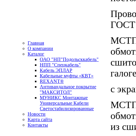
Прово
ГОСТ 
МСТПЭ
Главная
О компании
обмот
Каталог
ОАО "НП"Подольсккабель"
сшито
НПП "Спецкабель"
Кабель ЭПЛАР
галог
Кабельные муфты «КВТ»
REXANT®
с экр
Антивандальное покрытие
"МАКСИТОЛ"
МУНИКС Монтажные
МСТПЭ
Универсальные Кабели
Светостабилизированные
обмот
Новости
Карта сайта
из сш
Контакты