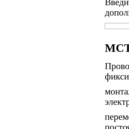
Введи
допол
МСТ
Прово
фикси
монта
элект
перем
посто