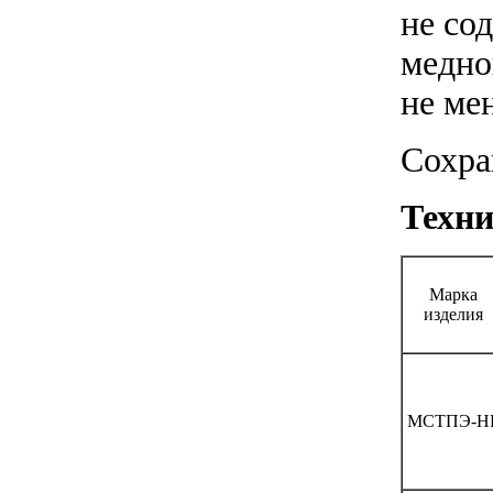
Новости кабельной промышленности
не со
медно
не ме
Сохра
Техни
Марка
изделия
МСТПЭ-H