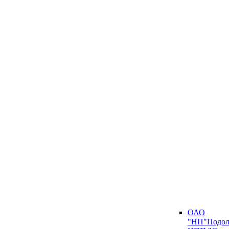
ОАО
"НП"Подол