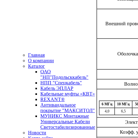
Внешний пров
Оболочка
Главная
О компании
Каталог
ОАО
"НП"Подольсккабель"
НПП "Спецкабель"
Волно
Кабель ЭПЛАР
Кабельные муфты «КВТ»
REXANT®
6 МГц
10 МГц
5
Антивандальное
покрытие "МАКСИТОЛ"
4,0
6,5
МУНИКС Монтажные
Универсальные Кабели
Элект
Светостабилизированные
Коэфф. 
Новости