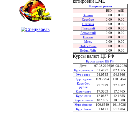
котировки LME
Товарные рынки
BID
ASK
Золото
0.00
0.00
Серебро
0.00
0.00
Платина
0.00
0.00
Палладий
0.00
0.00
Алюминий
0.00
0.00
Никель
0.00
0.00
Медь
0.00
0.00
Нефть Brent
0.00
0.00
Нефть Лайт
0.00
0.00
Курсы валют ЦБ РФ
Курсы валют ЦБ РФ
Дата:
07.08.2026
08.08.2026
Курс доллара
81.4077
82.1665
Курс евро
94.0585
94.8366
Курс фунта
109.7294
110.6454
Курс бел.
27.7029
27.8682
рубля
Курс тенге
17.3263
17.5765
Курс юаня
12.0637
12.1655
Курс гривны
18.1865
18.3580
Курс франка
100.6649
101.3026
Курс йены
51.6121
51.8204