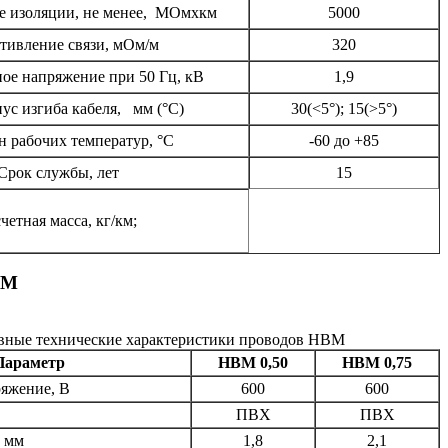
е изоляции, не менее, МОмхкм
5000
тивление связи, мОм/м
320
ое напряжение при 50 Гц, кВ
1,9
ус изгиба кабеля, мм (°С)
30(<5°); 15(>5°)
н рабочих температур, °С
-60 до +85
Срок службы, лет
15
четная масса, кг/км;
ВМ
вные технические характеристики проводов НВМ
Параметр
НВМ 0,50
НВМ 0,75
яжение, В
600
600
ПВХ
ПВХ
, мм
1,8
2,1