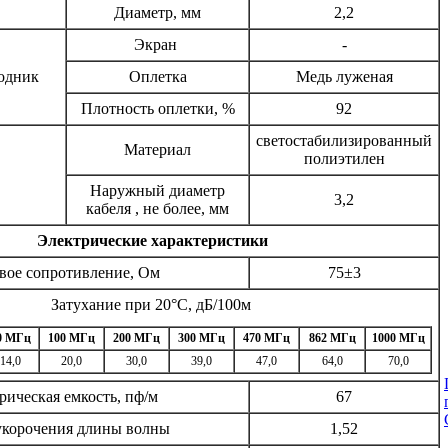
Диаметр, мм
2,2
Экран
-
одник
Оплетка
Медь луженая
Плотность оплетки, %
92
светостабилизированный
Материал
полиэтилен
Наружный диаметр
3,2
кабеля , не более, мм
Электрические характеристики
вое сопротивление, Ом
75±3
Затухание при 20°С, дБ/100м
0 МГц
100 МГц
200 МГц
300 МГц
470 МГц
862 МГц
1000 МГц
14,0
20,0
30,0
39,0
47,0
64,0
70,0
рическая емкость, пф/м
67
укорочения длины волны
1,52