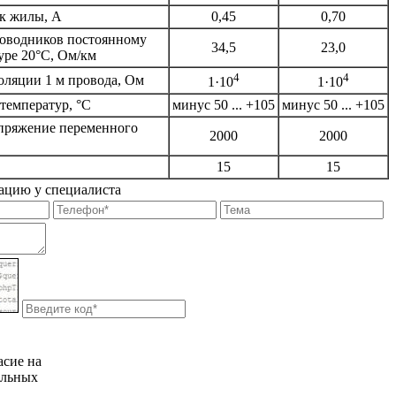
к жилы, А
0,45
0,70
оводников постоянному
34,5
23,0
уре 20°С, Ом/км
4
4
оляции 1 м провода, Ом
1·10
1·10
температур, °С
минус 50 ... +105
минус 50 ... +105
пряжение переменного
2000
2000
15
15
ацию у специалиста
асие на
альных