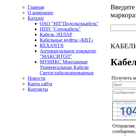
Введите
Главная
О компании
маркора
Каталог
ОАО "НП"Подольсккабель"
НПП "Спецкабель"
Кабель ЭПЛАР
Кабельные муфты «КВТ»
КАБЕЛИ
REXANT®
Антивандальное покрытие
"МАКСИТОЛ"
Кабел
МУНИКС Монтажные
Универсальные Кабели
Светостабилизированные
Получить к
Новости
Карта сайта
Контакты
Новости кабельной промышленности
Отправляя
сообщение