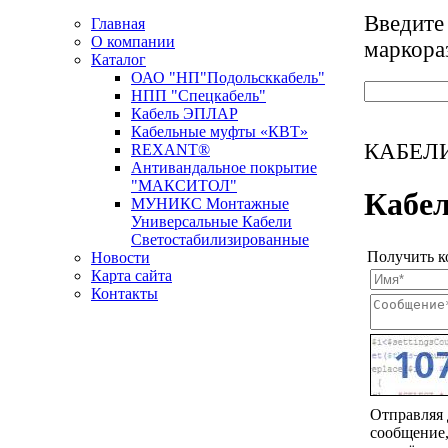
Введите
Главная
О компании
маркора
Каталог
ОАО "НП"Подольсккабель"
НПП "Спецкабель"
Кабель ЭПЛАР
Кабельные муфты «КВТ»
КАБЕЛИ
REXANT®
Антивандальное покрытие
"МАКСИТОЛ"
Кабел
МУНИКС Монтажные
Универсальные Кабели
Светостабилизированные
Получить к
Новости
Карта сайта
Контакты
Новости кабельной промышленности
Отправляя
сообщение