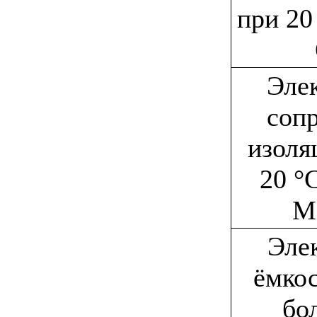
при 20 
Эле
соп
изоля
20 °C
М
Эле
ёмкос
бо