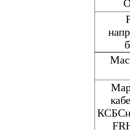
напр
б
Мас
Мар
каб
КСБСн
FR