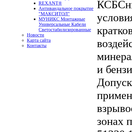
КСБСн
REXANT®
Антивандальное покрытие
услови
"МАКСИТОЛ"
МУНИКС Монтажные
Универсальные Кабели
кратко
Светостабилизированные
Новости
воздей
Карта сайта
Контакты
минера
Новости кабельной
промышленности
и бензи
Допуск
примен
взрыво
зонах 