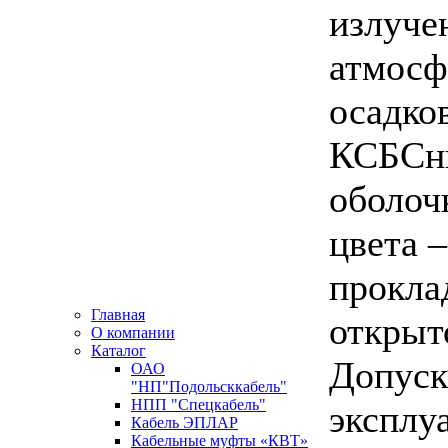
излуче
атмос
осадко
КСБСн
оболоч
цвета –
прокла
Главная
открыт
О компании
Каталог
Допуск
ОАО
"НП"Подольсккабель"
НПП "Спецкабель"
эксплу
Кабель ЭПЛАР
Кабельные муфты «КВТ»