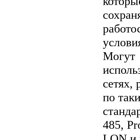
которы
сохран
работо
услови
Могут
исполь
сетях,
по так
станда
485, Pr
LON и 