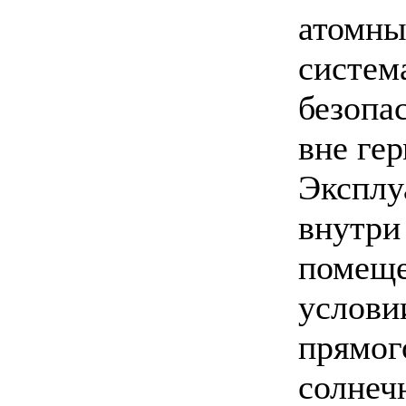
атомны
систем
безопа
вне ге
Эксплу
внутри
помеще
услови
прямог
солнеч