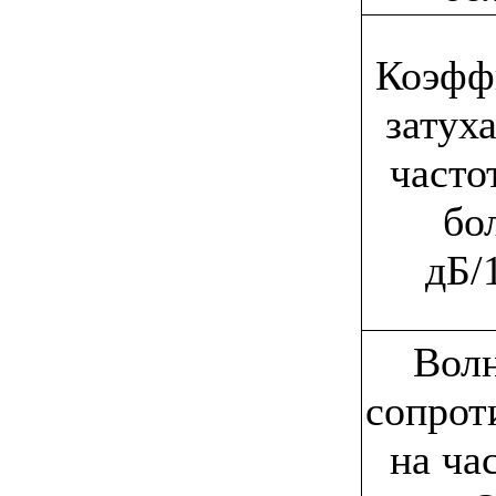
Коэфф
затух
часто
бо
дБ/
Вол
сопрот
на ча