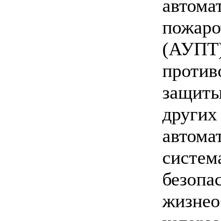
автома
пожаро
(АУПТ)
проти
защиты
других
автома
систем
безопа
жизнео