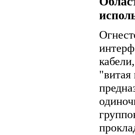
Облас
испол
Огнест
интерф
кабели
"витая 
предна
одиноч
группо
прокла