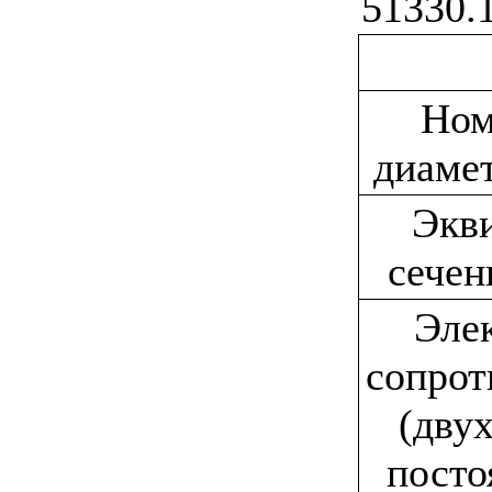
51330.
Ном
диаме
Экв
сечен
Эле
сопрот
(дву
посто