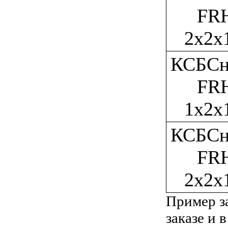
FR
2x2x
КСБСн
FR
1x2x
КСБСн
FR
2x2x
Пример з
заказе и 