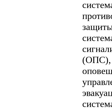
систем
против
защиты,
систем
сигнал
(ОПС),
оповещ
управл
эвакуа
систем