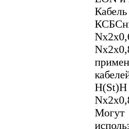
Кабель
КСБСн
Nx2x0,
Nx2x0,
примен
кабелей
H(St)H
Nx2x0,
Могут
исполь