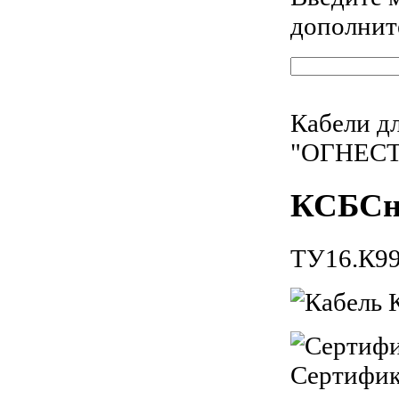
дополнит
Кабели д
"ОГНЕС
КСБСн
ТУ16.К99
Сертифи