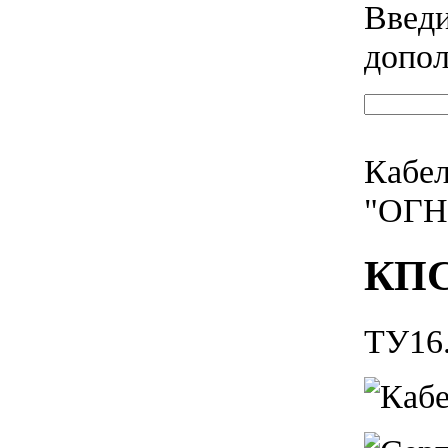
Введи
допол
Кабел
"ОГ
КПС
ТУ16