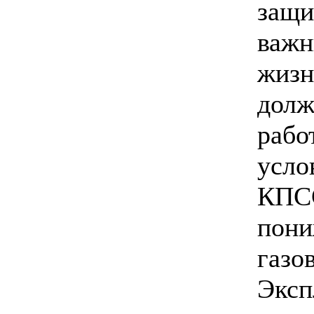
защи
важн
жизн
долж
рабо
усло
КПСС
пони
газо
Эксп