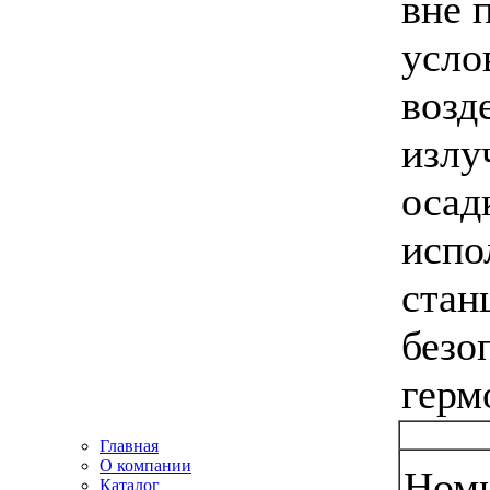
вне 
усло
возд
излу
осад
испо
стан
безо
герм
Главная
О компании
Номи
Каталог