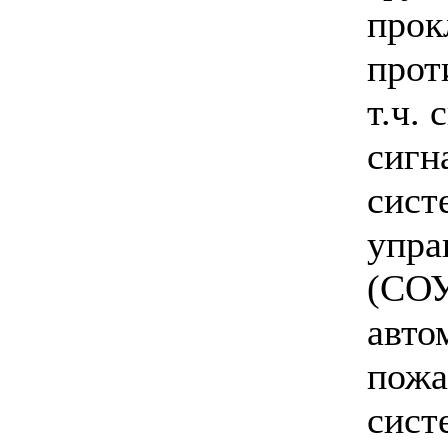
прок
прот
т.ч.
сигн
сист
упра
(СОУ
авто
пожа
сист