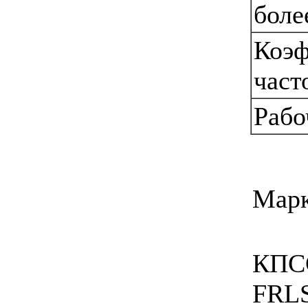
боле
Коэф
част
Рабо
Марк
КПС
FRL