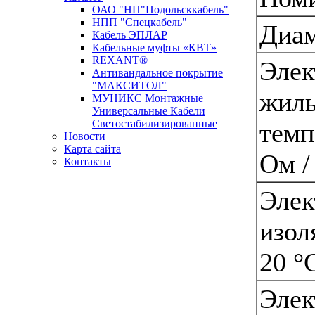
ОАО "НП"Подольсккабель"
НПП "Спецкабель"
Диам
Кабель ЭПЛАР
Кабельные муфты «КВТ»
REXANT®
Элек
Антивандальное покрытие
"МАКСИТОЛ"
жилы
МУНИКС Монтажные
Универсальные Кабели
Светостабилизированные
темп
Новости
Карта сайта
Ом /
Контакты
Новости кабельной промышленности
Элек
изол
20 °
Элек