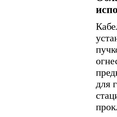
исп
Кабе
уста
пучк
огне
пред
для 
стац
прок