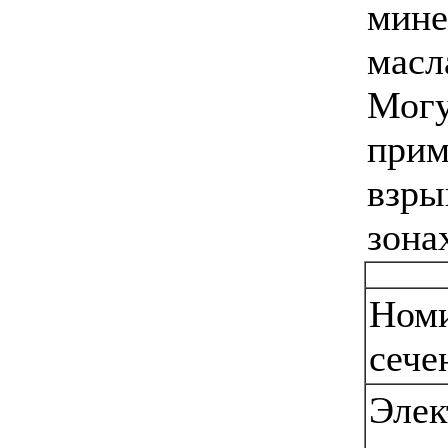
мине
масл
Мог
прим
взры
зона
Ном
сече
Элек