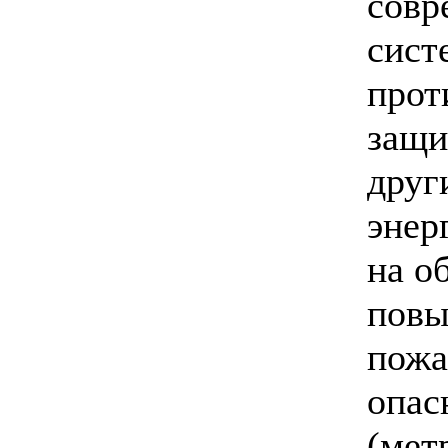
совр
сист
прот
защи
друг
энер
на о
пов
пожа
опас
(мет