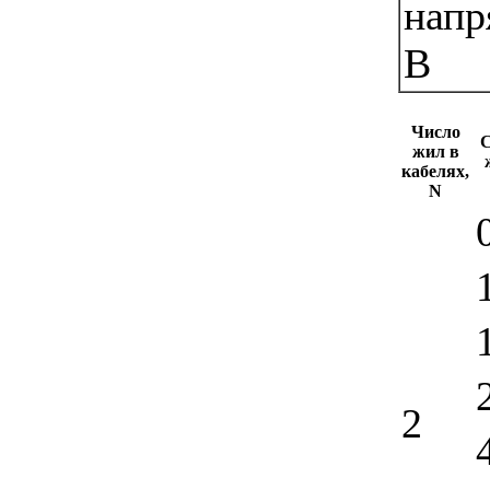
напр
В
Число
С
жил в
кабелях,
N
2