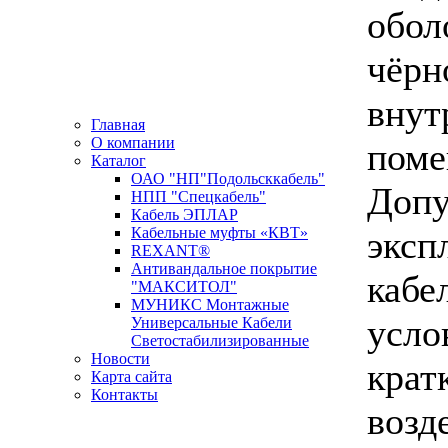
обол
чёрн
внут
Главная
О компании
поме
Каталог
ОАО "НП"Подольсккабель"
Допу
НПП "Спецкабель"
Кабель ЭПЛАР
эксп
Кабельные муфты «КВТ»
REXANT®
Антивандальное покрытие
кабе
"МАКСИТОЛ"
МУНИКС Монтажные
усло
Универсальные Кабели
Светостабилизированные
Новости
крат
Карта сайта
Контакты
возд
Новости кабельной промышленности