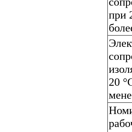
сопр
при 
бол
Элек
сопр
изол
20 °
мене
Ном
рабо