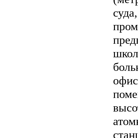
суда,
про
пред
школ
боль
офи
поме
высо
атом
стан