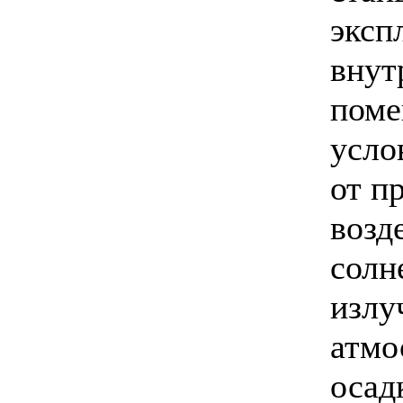
эксп
внут
поме
усло
от п
возд
солн
излу
атмо
осад