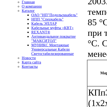
2003
Главная
О компании
темп
Каталог
ОАО "НП"Подольсккабель"
НПП "Спецкабель"
85 °
Кабель ЭПЛАР
Кабельные муфты «КВТ»
при 
REXANT®
Антивандальное покрытие
°С. 
"МАКСИТОЛ"
МУНИКС Монтажные
Универсальные Кабели
мене
Светостабилизированные
Новости
Карта сайта
Контакты
Мар
Новости кабельной промышленности
КПп
(1х2