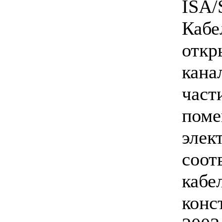
ISA/
Кабе
откр
кана
част
поме
элек
соот
кабе
конс