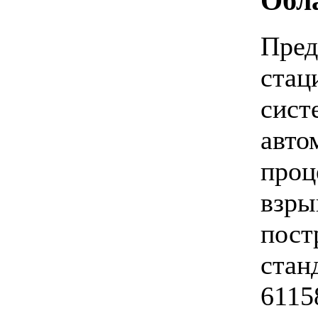
Обл
Пред
стац
сист
авто
проц
взры
пост
стан
6115