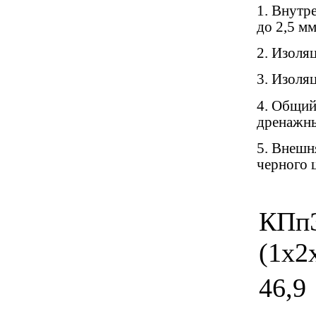
1. Внутр
до 2,5 мм
2. Изоля
3. Изоля
4. Общий
дренажны
5. Внешн
черного ц
КПп
(1х2
46,9