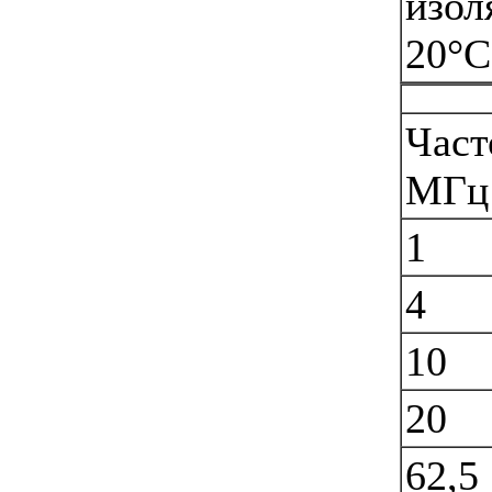
изол
20°С
Част
МГц
1
4
10
20
62,5