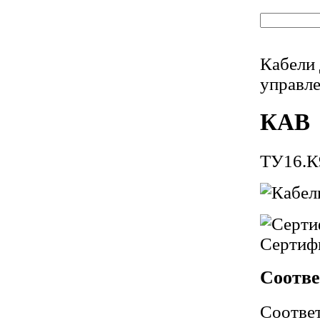
Кабели 
управл
КАВ
ТУ16.К
Сертиф
Соотве
Соотве