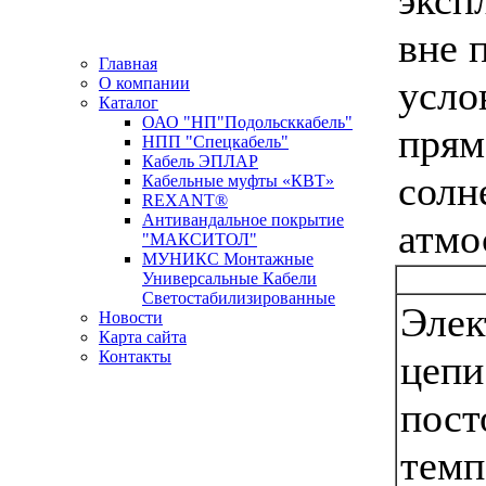
вне 
Главная
усло
О компании
Каталог
ОАО "НП"Подольсккабель"
прям
НПП "Спецкабель"
Кабель ЭПЛАР
солн
Кабельные муфты «КВТ»
REXANT®
Антивандальное покрытие
атмо
"МАКСИТОЛ"
МУНИКС Монтажные
Универсальные Кабели
Светостабилизированные
Элек
Новости
Карта сайта
Контакты
цепи
Новости кабельной промышленности
пост
темп