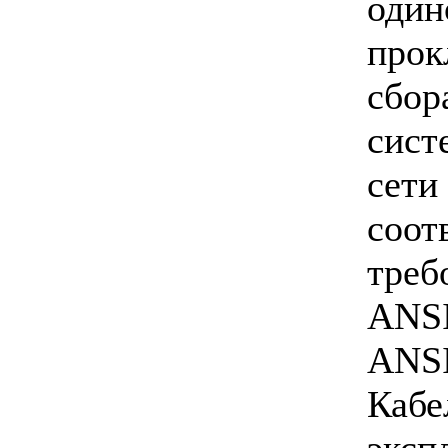
один
прок
сбор
сист
сети
соот
треб
ANSI
ANSI
Кабе
эксп