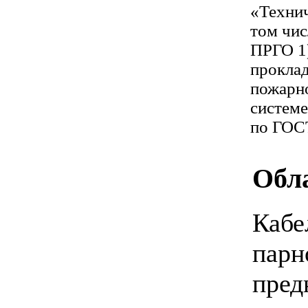
«Технич
том чис
ПРГО 1)
прокла
пожарно
системе
по ГОСТ
Обл
Кабе
парн
пред