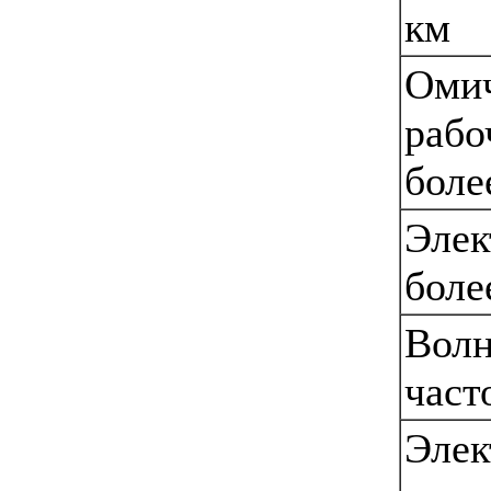
км
Омич
рабо
боле
Элек
боле
Волн
част
Элек