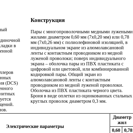
Конструкция
ный
Пары с многопроволочными медными лужеными
жилами диаметром 0,60 мм (7х0,20 мм) или 0,78
одиночной
мм (7х0,26 мм) с полиолефиновой изоляцией, в
ладки в
индивидуальном экране из алюмолавсановой
ленной
ленты с контактным проводником из медной
луженой проволоки; поверх индивидуального
экрана – оболочка пары из ПВХ пластиката с
цифровой или цветовой, или комбинированной
ллеров
кодировкой пары. Общий экран из
енных
алюмолавсановой ленты с контактным
ия (DCS)
проводником из медной луженой проволоки.
енного
Оболочка из ПВХ пластиката черного цвета.
гнитных
Броня в виде оплетки из оцинкованных стальных
уется
круглых проволок диаметром 0,3 мм.
щений.
нов.
Диаметр
жил
Электрические параметры
0,60
0,78