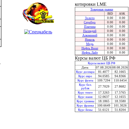
котировки LME
Товарные рынки
BID
ASK
Золото
0.00
0.00
Серебро
0.00
0.00
Платина
0.00
0.00
Палладий
0.00
0.00
Алюминий
0.00
0.00
Никель
0.00
0.00
Медь
0.00
0.00
Нефть Brent
0.00
0.00
Нефть Лайт
0.00
0.00
Курсы валют ЦБ РФ
,
Курсы валют ЦБ РФ
Дата:
07.08.2026
08.08.2026
Курс доллара
81.4077
82.1665
Курс евро
94.0585
94.8366
Курс фунта
109.7294
110.6454
Курс бел.
27.7029
27.8682
рубля
Курс тенге
17.3263
17.5765
Курс юаня
12.0637
12.1655
Курс гривны
18.1865
18.3580
Курс франка
100.6649
101.3026
Курс йены
51.6121
51.8204