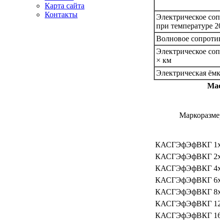
Карта сайта
Контакты
Электрическое соп
при температуре 2
Новости кабельной
Волновое сопротив
промышленности
Электрическое соп
× км
Электрическая ёмк
Мас
Маркоразме
КАСГЭфЭфВКГ 1х
КАСГЭфЭфВКГ 2х
КАСГЭфЭфВКГ 4х
КАСГЭфЭфВКГ 6х
КАСГЭфЭфВКГ 8х
КАСГЭфЭфВКГ 12
КАСГЭфЭфВКГ 16