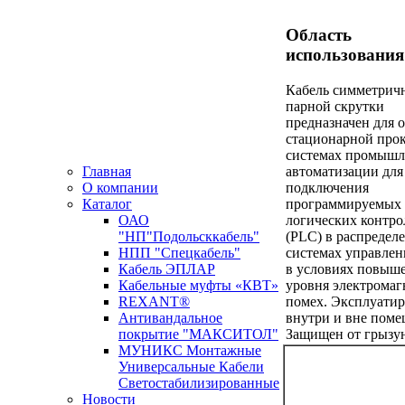
Область
использования
Кабель симметрич
парной скрутки
предназначен для 
стационарной прок
системах промыш
автоматизации для
Главная
подключения
О компании
программируемых
Каталог
логических контро
ОАО
(PLC) в распредел
"НП"Подольсккабель"
системах управлен
НПП "Спецкабель"
в условиях повыш
Кабель ЭПЛАР
уровня электрома
Кабельные муфты «КВТ»
помех. Эксплуатир
REXANT®
внутри и вне поме
Антивандальное
Защищен от грызу
покрытие "МАКСИТОЛ"
МУНИКС Монтажные
Универсальные Кабели
Светостабилизированные
Новости