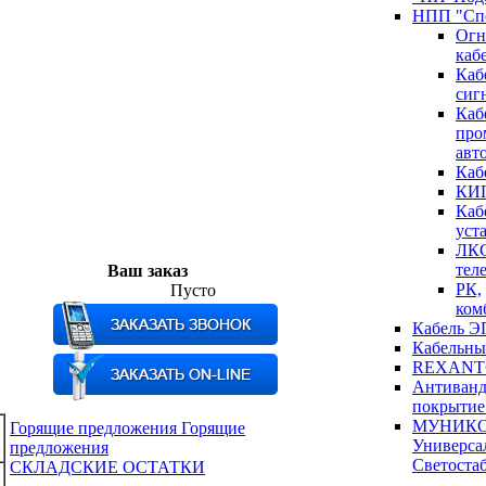
НПП "Спе
Огн
каб
Каб
сиг
Каб
про
авт
Каб
КИ
Каб
уст
ЛКС
тел
Ваш заказ
РК,
Пусто
ком
Кабель 
Кабельны
REXANT
Антиванд
покрыти
МУНИКС
Горящие предложения
Горящие
Универса
предложения
Светоста
СКЛАДСКИЕ ОСТАТКИ