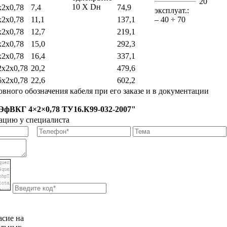
20
10 Х Dн
2х0,78
7,4
74,9
эксплуат.:
2х0,78
11,1
137,1
– 40 ÷ 70
2х0,78
12,7
219,1
2х0,78
15,0
292,3
2х0,78
16,4
337,1
х2х0,78
20,2
479,6
х2х0,78
22,6
602,2
вного обозначения кабеля при его заказе и в документации
фВКГ 4×2×0,78 ТУ16.К99-032-2007"
ацию у специалиста
асие на