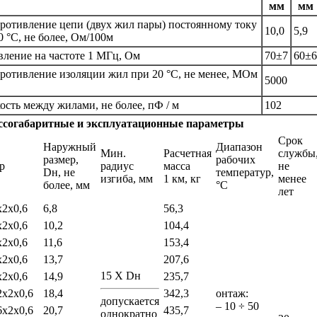
мм
мм
ротивление цепи (двух жил пары) постоянному току
10,0
5,9
0 °C, не более, Ом/100м
ление на частоте 1 МГц, Ом
70±7
60±6
ротивление изоляции жил при 20 °C, не менее, МОм
5000
ость между жилами, не более, пФ / м
102
согабаритные и эксплуатационные параметры
Срок
Наружный
Диапазон
Мин.
Расчетная
службы
размер,
рабочих
р
радиус
масса
не
Dн, не
температур,
изгиба, мм
1 км, кг
менее
более, мм
°С
лет
2х0,6
6,8
56,3
2х0,6
10,2
104,4
2х0,6
11,6
153,4
2х0,6
13,7
207,6
15 Х Dн
2х0,6
14,9
235,7
х2х0,6
18,4
342,3
онтаж:
допускается
– 10 ÷ 50
х2х0,6
20,7
435,7
однократно